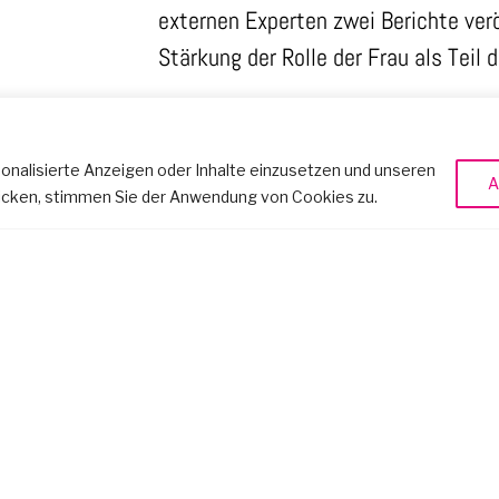
externen Experten zwei Berichte verö
Stärkung der Rolle der Frau als Teil
Frauenförderung | Strategie | Gemeinschaftse
sonalisierte Anzeigen oder Inhalte einzusetzen und unseren
A
klicken, stimmen Sie der Anwendung von Cookies zu.
Vorheriger
Nächster
ntakt
Lasst uns ein blühendes Gespräch beg