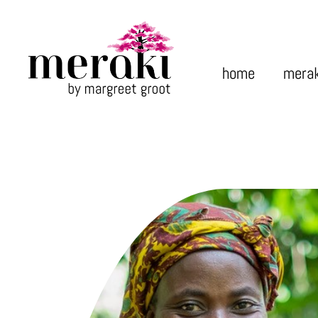
home
merak